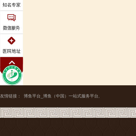
友情链接：
博鱼平台_博鱼（中国）一站式服务平台,