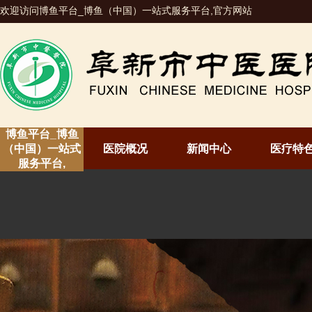
欢迎访问博鱼平台_博鱼（中国）一站式服务平台,官方网站
博鱼平台_博鱼
（中国）一站式
医院概况
新闻中心
医疗特
服务平台,