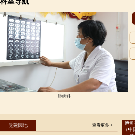
科室导航
博鱼
党建园地
查看更多 +
（中