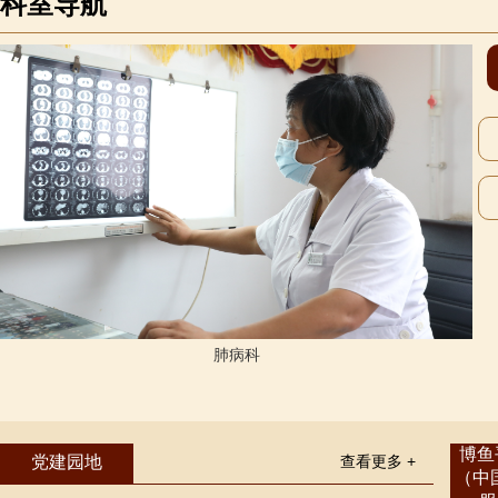
科室导航
博鱼
党建园地
查看更多 +
（中