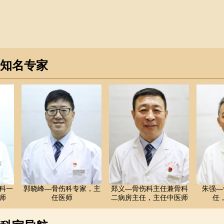
知名专家
郭晓峰—骨伤科专家，主
郑义—骨伤科主任兼骨科
朱强—骨伤
任医师
二病房主任，主任中医师
任，主