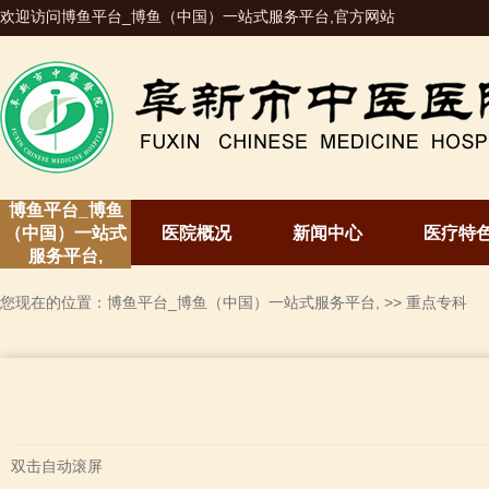
欢迎访问博鱼平台_博鱼（中国）一站式服务平台,官方网站
博鱼平台_博鱼
（中国）一站式
医院概况
新闻中心
医疗特
服务平台,
您现在的位置：博鱼平台_博鱼（中国）一站式服务平台, >> 重点专科
双击自动滚屏