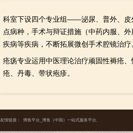
科室下设四个专业组
——泌尿、普外、皮
点病种，手术与辩证措施（中药内服、外
疾病等疾病，不断拓展微创手术腔镜治疗
疮疡专业运用中医理论治疗顽固性褥疮、
疮、丹毒、带状疱疹。
友情链接：
博鱼平台_博鱼（中国）一站式服务平台,