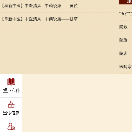
服
【阜新中医】中医清风 | 中药说廉——黄芪
“五仁
【阜新中医】中医清风 | 中药说廉——甘草
院歌
院旗
院训
医院宗