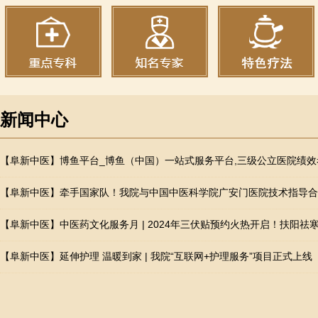
新闻中心
【阜新中医】博鱼平台_博鱼（中国）一站式服务平台,三级公立医院绩效考
【阜新中医】牵手国家队！我院与中国中医科学院广安门医院技术指导合
【阜新中医】中医药文化服务月 | 2024年三伏贴预约火热开启！扶阳祛
【阜新中医】延伸护理 温暖到家 | 我院“互联网+护理服务”项目正式上线