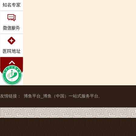
友情链接：
博鱼平台_博鱼（中国）一站式服务平台,