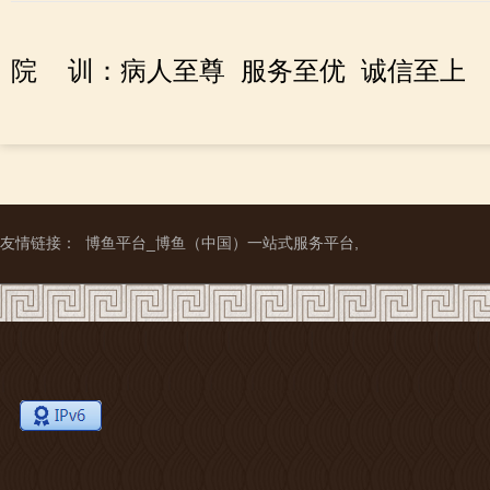
院 训：病人至尊 服务至优 诚信至上
友情链接：
博鱼平台_博鱼（中国）一站式服务平台,