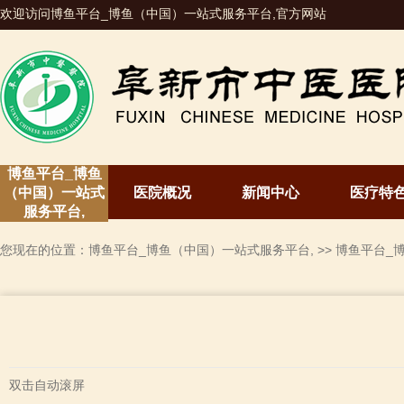
欢迎访问博鱼平台_博鱼（中国）一站式服务平台,官方网站
博鱼平台_博鱼
（中国）一站式
医院概况
新闻中心
医疗特
服务平台,
您现在的位置：博鱼平台_博鱼（中国）一站式服务平台, >> 博鱼平台_
双击自动滚屏