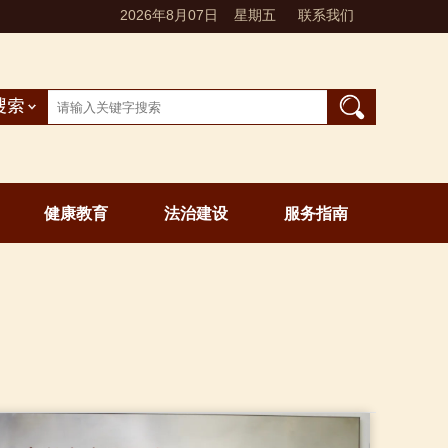
2026年8月07日 星期五
联系我们
健康教育
法治建设
服务指南