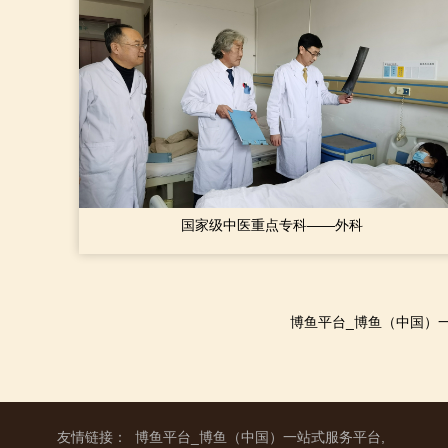
国家级中医重点专科——外科
博鱼平台_博鱼（中国）一
友情链接：
博鱼平台_博鱼（中国）一站式服务平台,