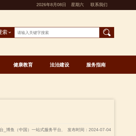
2026年8月08日 星期六
联系我们
健康教育
法治建设
服务指南
_博鱼（中国）一站式服务平台, 发布时间：2024-07-04