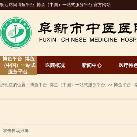
欢迎访问博鱼平台_博鱼（中国）一站式服务平台,官方网站
博鱼平台_博鱼
（中国）一站式
医院概况
新闻中心
医疗特
服务平台,
您现在的位置：博鱼平台_博鱼（中国）一站式服务平台, >> 博鱼平台_
双击自动滚屏