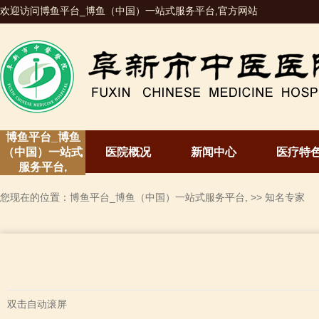
欢迎访问博鱼平台_博鱼（中国）一站式服务平台,官方网站
博鱼平台_博鱼
（中国）一站式
医院概况
新闻中心
医疗特
服务平台,
您现在的位置：博鱼平台_博鱼（中国）一站式服务平台, >> 知名专家
双击自动滚屏