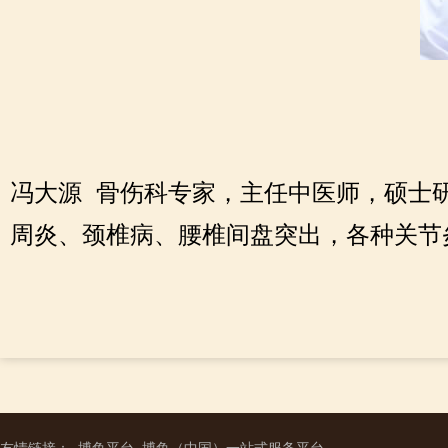
冯大源 骨伤科专家，主任中医师，硕士
周炎、颈椎病、腰椎间盘突出，各种关节