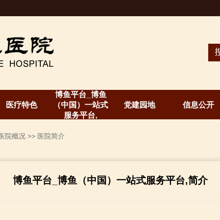
博鱼平台_博鱼
医疗特色
（中国）一站式
党建园地
信息公开
服务平台,
院概况 >> 医院简介
博鱼平台_博鱼（中国）一站式服务平台,简介