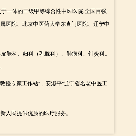
复于一体的三级甲等综合性中医医院
,全国百强
附属医院、北京中医药大学东直门医院、辽宁中
—皮肤科、
妇科（乳腺科）、肺病科、针灸科。
个。
和教授专家工作站”，安淑平“辽宁省名老中医工
阜新人民提供优质的医疗服务。