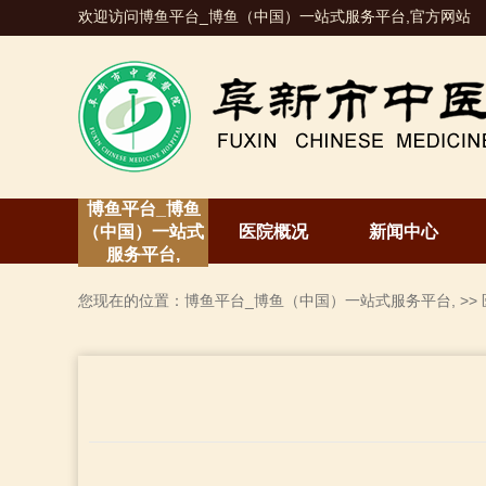
欢迎访问博鱼平台_博鱼（中国）一站式服务平台,官方网站
博鱼平台_博鱼
（中国）一站式
医院概况
新闻中心
服务平台,
您现在的位置：博鱼平台_博鱼（中国）一站式服务平台, >> 医