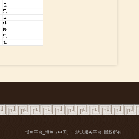
博鱼平台_博鱼（中国）一站式服务平台, 版权所有