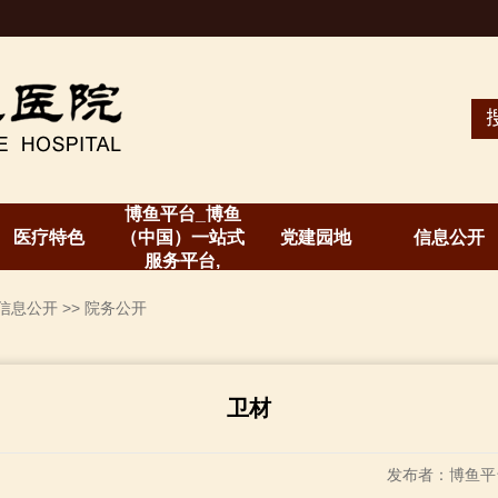
博鱼平台_博鱼
医疗特色
（中国）一站式
党建园地
信息公开
服务平台,
息公开 >> 院务公开
卫材
发布者：博鱼平台