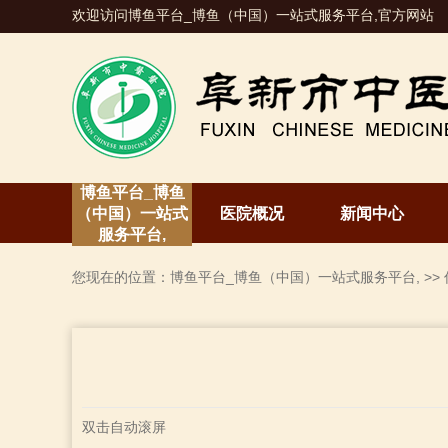
欢迎访问博鱼平台_博鱼（中国）一站式服务平台,官方网站
博鱼平台_博鱼
（中国）一站式
医院概况
新闻中心
服务平台,
您现在的位置：博鱼平台_博鱼（中国）一站式服务平台, >> 信
双击自动滚屏