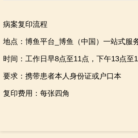
病案复印流程
地点：博鱼平台_博鱼（中国）一站式服
时间：工作日早8点至11点，下午13点至1
要求：携带患者本人身份证或户口本
复印费用：每张四角